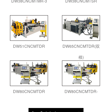
DW38CNCMTMR-3
DW38CNCMTSR
DW51CNCMTDR
DW65CNCMTDR(双
模)
DW80CNCMTDR
DW80CNCMTDR-
(伺服弯管)