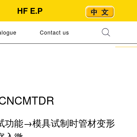
HF E.P
alogue
Contact us
CNCMTDR
试功能→模具试制时管材变形
察入微