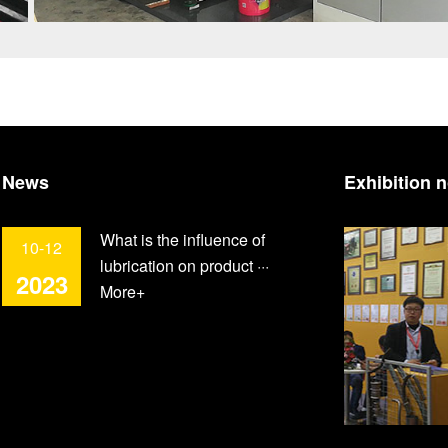
News
Exhibition n
What is the influence of
10-12
lubrication on product ···
2023
More+