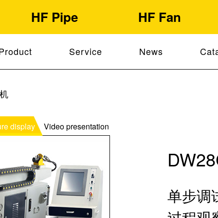
HF Pipe
HF Fan
Product
Service
News
Cat
管机
ure display
Video presentation
DW28
单步调
过程观