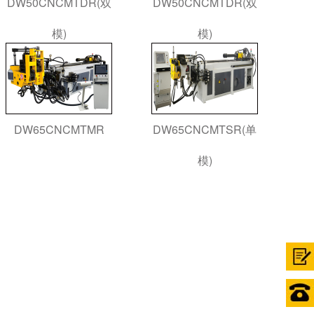
DW50CNCMTDR(双
DW50CNCMTDR(双
模)
模)
DW65CNCMTMR
DW65CNCMTSR(单
模)