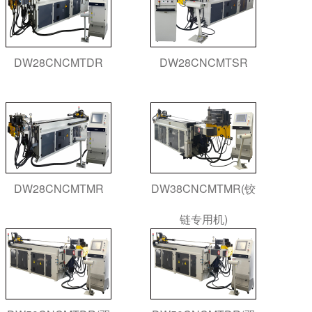
DW28CNCMTDR
DW28CNCMTSR
DW28CNCMTMR
DW38CNCMTMR(铰
链专用机)