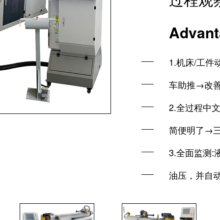
Advant
1.机床/工
车助推→改
2.全过程中
简便明了→
3.全面监测
油压，并自